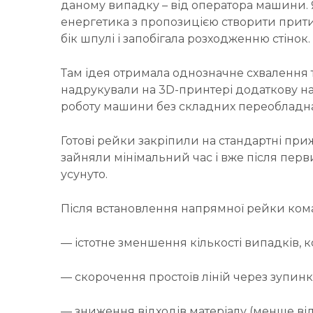
даному випадку – від оператора машини. 
енергетика з пропозицією створити прити
бік шпулі і запобігала розходженню стінок.
Там ідея отримала однозначне схвалення
надрукували на 3D-принтері додаткову н
роботу машини без складних переобладн
Готові рейки закріпили на стандартні п
зайняли мінімальний час і вже після перв
усунуто.
Після встановлення напрямної рейки кома
— істотне зменшення кількості випадків, ко
— скорочення простоїв ліній через зупин
— зниження відходів матеріалу (менше відр