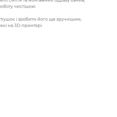
ло сміття та монтажник одразу бачив,
роботу чистішою.
лушок і зробити його ще зручнішим,
ені на 3D-принтері.