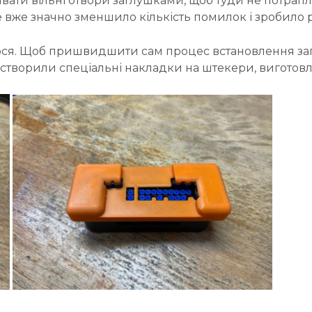
ати вільні отвори заглушками, щоб туди не потрапля
 вже значно зменшило кількість помилок і зробило 
ся. Щоб пришвидшити сам процес встановлення заг
створили спеціальні накладки на штекери, виготовл