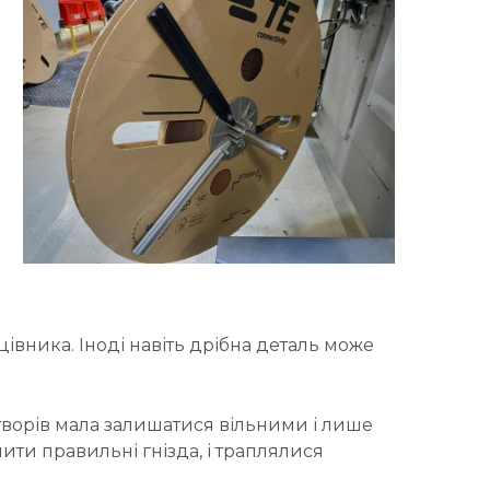
івника. Іноді навіть дрібна деталь може
отворів мала залишатися вільними і лише
ти правильні гнізда, і траплялися