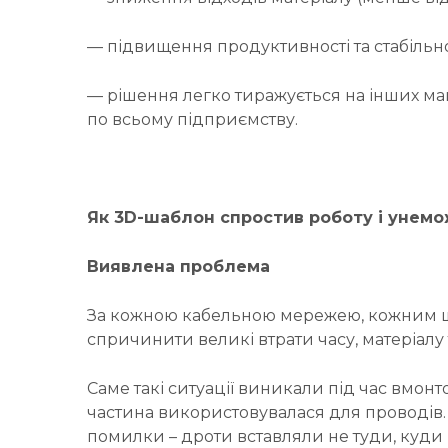
— підвищення продуктивності та стабільно
— рішення легко тиражується на інших ма
по всьому підприємству.
Як 3D-шаблон спростив роботу і унем
Виявлена проблема
За кожною кабельною мережею, кожним штек
спричинити великі втрати часу, матеріалу 
Саме такі ситуації виникали під час вмонт
частина використовувалася для проводів. 
помилки – дроти вставляли не туди, куди п