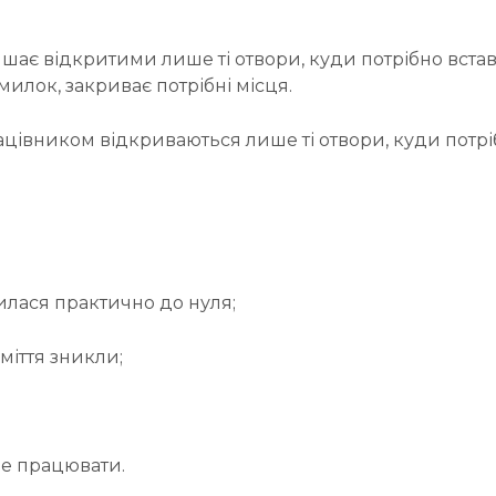
шає відкритими лише ті отвори, куди потрібно вста
илок, закриває потрібні місця.
рацівником відкриваються лише ті отвори, куди потр
илася практично до нуля;
міття зникли;
е працювати.