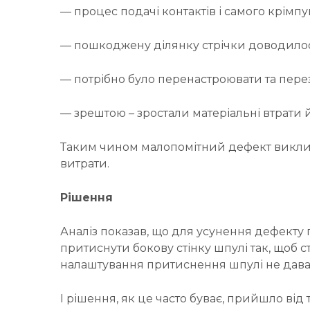
— процес подачі контактів і самого крімп
— пошкоджену ділянку стрічки доводилося
— потрібно було перенастроювати та перез
— зрештою – зростали матеріальні втрати й
Таким чином малопомітний дефект викликав
витрати.
Рішення
Аналіз показав, що для усунення дефекту 
притиснути бокову стінку шпулі так, щоб с
налаштування притиснення шпулі не давал
І рішення, як це часто буває, прийшло від 