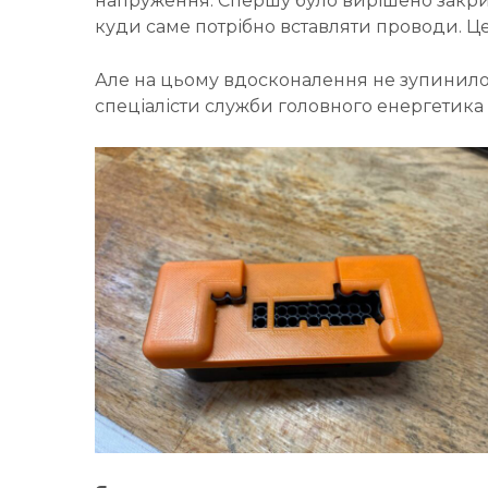
напруження. Спершу було вирішено закрив
куди саме потрібно вставляти проводи. Це
Але на цьому вдосконалення не зупинило
спеціалісти служби головного енергетика 