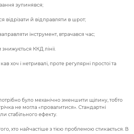
ування зупинявся;
 відрізати й відправляти в шрот;
аправляти інструмент, втрачався час;
 знижується ККД лінії.
 хоч і нетривалі, проте регулярні простої та
потрібно було механічно зменшити щілину, тобто
трічка не могла «провалитися». Стандартні
и стабільного ефекту.
того, хто найчастіше з тією проблемою стикається. В