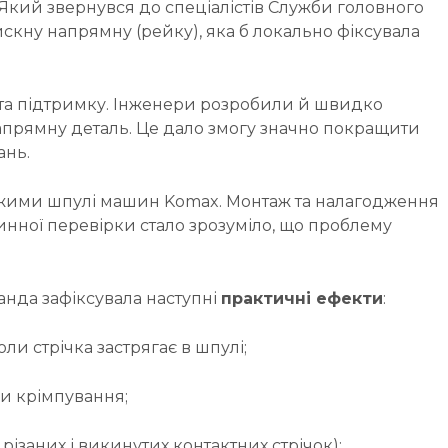
Який звернувся до спеціалістів Служби головного
скну напрямну (рейку), яка б локально фіксувала
 та підтримку. Інженери розробили й швидко
апрямну деталь. Це дало змогу значно покращити
ань.
рижими шпулі машин Komax. Монтаж та налагодження
инної перевірки стало зрозуміло, що проблему
нда зафіксувала наступні
практичні ефекти
:
ли стрічка застрягає в шпулі;
ки крімпування;
ізаних і викинутих контактних стрічок);