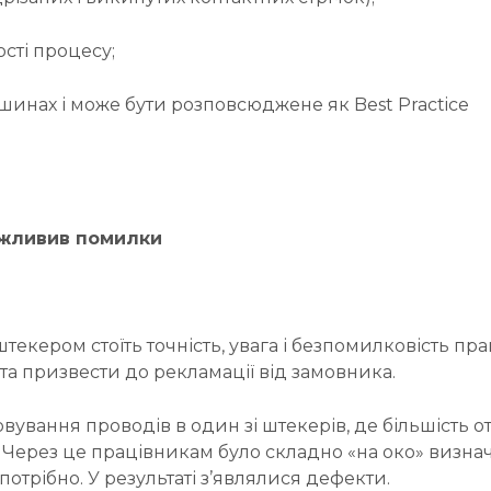
сті процесу;
шинах і може бути розповсюджене як Best Practice
ожливив помилки
ером стоїть точність, увага і безпомилковість прац
та призвести до рекламації від замовника.
овування проводів в один зі штекерів, де більшість 
Через це працівникам було складно «на око» визначи
отрібно. У результаті з’являлися дефекти.