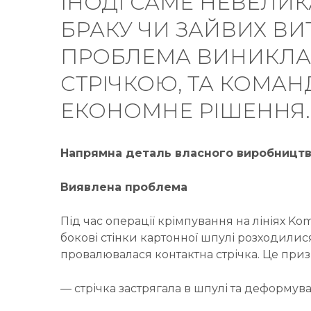
ІНОДІ САМЕ НЕВЕЛИК
БРАКУ ЧИ ЗАЙВИХ ВИ
ПРОБЛЕМА ВИНИКЛА 
СТРІЧКОЮ, ТА КОМА
ЕКОНОМНЕ РІШЕННЯ.
Напрямна деталь власного виробницт
Виявлена проблема
Під час операції крімпування на лініях K
бокові стінки картонної шпулі розходилис
провалювалася контактна стрічка. Це приз
— стрічка застрягала в шпулі та деформува