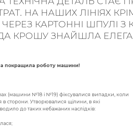
А ТЕХНІЧНА ДЕТАЛЬ СТАЄ 
ТРАТ. НА НАШИХ ЛІНІЯХ КР
ЧЕРЕЗ КАРТОННІ ШПУЛІ З
НДА КРОШУ ЗНАЙШЛА ЕЛЕГА
ва покращила роботу машини!
omax (машини №18 і №19) фіксувалися випадки, коли
я в сторони. Утворювалися щілини, в які
водило до таких небажаних наслідків:
лася;