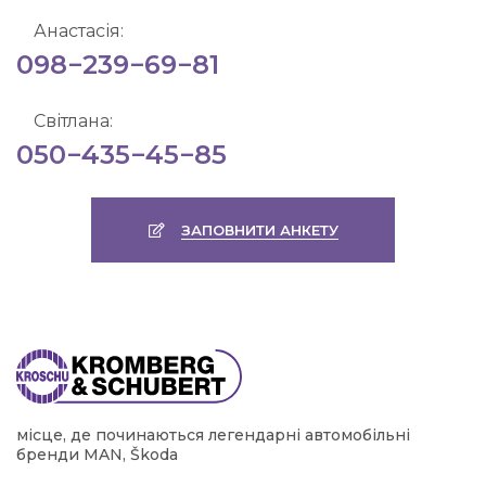
Анастасія:
098−239−69−81
Світлана:
050−435−45−85
ЗАПОВНИТИ АНКЕТУ
місце, де починаються легендарні автомобільні
бренди MAN, Škoda