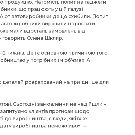
ю продукцію. Натомість попит на гаджети,
обники, що працюють у цій галузі
. А от автовиробники дещо схибили. Попит
ції, автовиробники вирішили наростити
 уже мали вдосталь замовлень від
 — говорить Олена Шкляр.
2 тижнів. Це і є основною причиною того,
бництво у потрібних їм об’ємах. А
деталей розрахований на три дні, це для
отові. Сьогодні замовлення не надійшли –
 запитуємо клієнтів прогнози щодо
ті до виробництва, є люди, які вже
ну дату виробництва неможливо», —