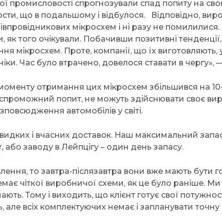
ної промисловості спрогнозували спад попиту на сво
рости, що в подальшому і відбулося. Відповідно, вир
впровідникових мікросхем і ні разу не помилилися
льки, як того очікували. Побачивши позитивні тенден
ня мікросхем. Проте, компанії, що їх виготовляють,
іки. Час було втрачено, довелося ставати в чергу»,
моменту отримання цих мікросхем збільшився на 10-1
оспроможний попит, не можуть здійснювати своє виро
зповсюдження автомобілів у світі.
идких і вчасних доставок. Наш максимальний запас 
, або заводу в Лейпцігу – один день запасу.
ення, то завтра-післязавтра вони вже мають бути г
має чіткої виробничої схеми, як це було раніше. Ми
ають. Тому і виходить, що клієнт готує свої потужнос
ть, але всіх комплектуючих немає і запланувати точ