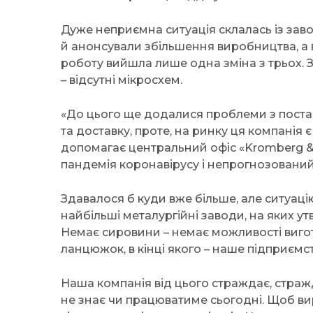
Дуже неприємна ситуація склалась із заво
й анонсували збільшення виробництва, а в
роботу вийшла лише одна зміна з трьох. 
– відсутні мікросхем.
«До цього ще додалися проблеми з постач
та доставку, проте, на ринку ця компанія
допомагає центральний офіс «Kromberg & 
пандемія коронавірусу і непрогнозований
Здавалося б куди вже більше, але ситуаці
найбільші металургійні заводи, на яких у
Немає сировини – немає можливості вигот
ланцюжок, в кінці якого – наше підприємст
Наша компанія від цього страждає, страж
не знає чи працюватиме сьогодні. Щоб вир