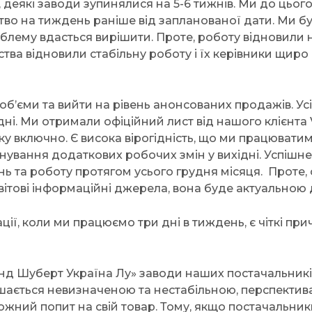
, деякі заводи зупинялися на 5-6 тижнів. Ми до цього
во на тиждень раніше від запланованої дати. Ми б
блему вдасться вирішити. Проте, роботу відновили н
ємства відновили стабільну роботу і їх керівники щир
б’єми та вийти на рівень анонсованих продажів. Усі 
і. Ми отримали офіційний лист від нашого клієнта V
ку включно. Є висока вірогідність, що ми працюват
нування додаткових робочих змін у вихідні. Успішн
ь та роботу протягом усього грудня місяця. Проте, 
світові інформаційні джерела, вона буде актуальною
уації, коли ми працюємо три дні в тиждень, є чіткі п
енд Шуберт Україна Лу» заводи наших постачальник
ишається невизначеною та нестабільною, перспектива
жний попит на свій товар. Тому, якщо постачальни