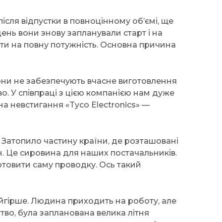
ісля відпустки в повноцінному об’ємі, ще
ень вони знову запланували старт і на
ти на повну потужність. Основна причина
они не забезпечують вчасне виготовлення
о. У співпраці з цією компанією нам дуже
а невстигання «Tyco Electronics» —
. Затопило частину країни, де розташовані
н. Це сировина для наших постачальників.
отовити саму проводку. Ось такий
йгірше. Людина приходить на роботу, але
тво, була запланована велика літня