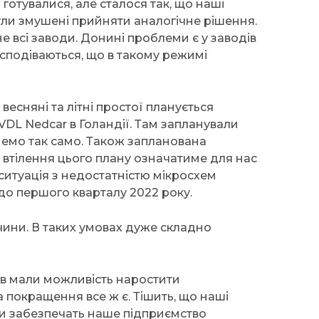
 готувалися, але сталося так, що наші
ули змушені прийняти аналогічне рішення.
е всі заводи. Донині проблеми є у заводів
о сподіваються, що в такому режимі
весняні та літні простої планується
DL Nedcar в Голандії. Там запланували
имемо так само. Також запланована
е втілення цього плану означатиме для нас
ситуація з недостатністю мікросхем
 до першого кварталу 2022 року.
ричини. В таких умовах дуже складно
ів мали можливість наростити
 покращення все ж є. Тішить, що наші
ки забезпечать наше підприємство