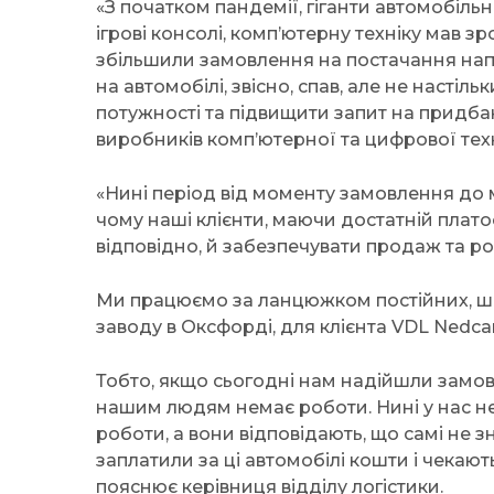
«З початком пандемії, гіганти автомобіль
ігрові консолі, комп’ютерну техніку мав з
збільшили замовлення на постачання напі
на автомобілі, звісно, спав, але не насті
потужності та підвищити запит на придбан
виробників комп’ютерної та цифрової техн
«Нині період від моменту замовлення до 
чому наші клієнти, маючи достатній плат
відповідно, й забезпечувати продаж та ро
Ми працюємо за ланцюжком постійних, шв
заводу в Оксфорді, для клієнта VDL Nedcar
Тобто, якщо сьогодні нам надійшли замовл
нашим людям немає роботи. Нині у нас не
роботи, а вони відповідають, що самі не зн
заплатили за ці автомобілі кошти і чекаю
пояснює керівниця відділу логістики.