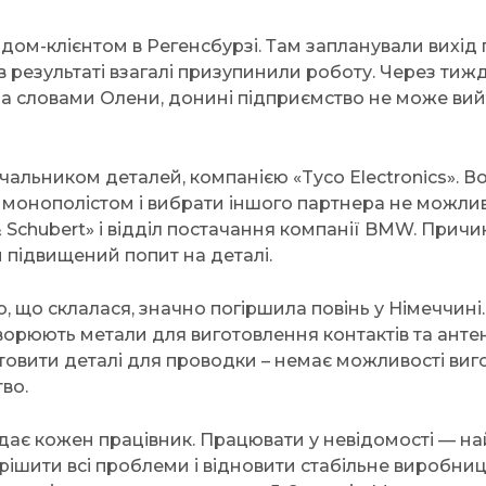
дом-клієнтом в Регенсбурзі. Там запланували вихід п
 результаті взагалі призупинили роботу. Через тижд
За словами Олени, донині підприємство не може вий
альником деталей, компанією «Tyco Electronics». В
 є монополістом і вибрати іншого партнера не можлив
Schubert» і відділ постачання компанії BMW. Причин
 підвищений попит на деталі.
ю, що склалася, значно погіршила повінь у Німеччині
творюють метали для виготовлення контактів та анте
овити деталі для проводки – немає можливості виг
во.
дає кожен працівник. Працювати у невідомості — на
ішити всі проблеми і відновити стабільне виробниц