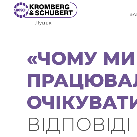
Skip
to
ВА
content
Луцьк
«ЧОМУ МИ
ПРАЦЮВАЛ
ОЧІКУВАТИ
ВІДПОВІДІ 