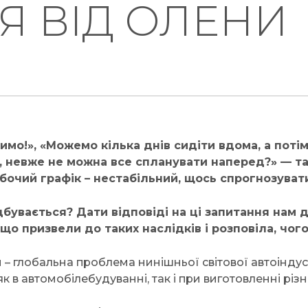
Я ВІД ОЛЕНИ
имо!», «Можемо кілька днів сидіти вдома, а потім
я, невже не можна все спланувати наперед?» — та
бочий графік – нестабільний, щось спрогнозувати
ідбувається? Дати відповіді на ці запитання нам 
о призвели до таких наслідків і розповіла, чого
 – глобальна проблема нинішньої світової автоіндуст
, як в автомобілебудуванні, так і при виготовленні р