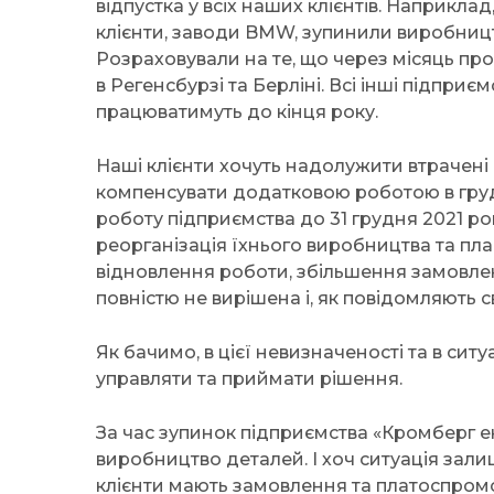
відпустка у всіх наших клієнтів. Наприклад
клієнти, заводи BMW, зупинили виробницт
Розраховували на те, що через місяць про
в Регенсбурзі та Берліні. Всі інші підпри
працюватимуть до кінця року.
Наші клієнти хочуть надолужити втрачені о
компенсувати додатковою роботою в грудн
роботу підприємства до 31 грудня 2021 ро
реорганізація їхнього виробництва та пла
відновлення роботи, збільшення замовлен
повністю не вирішена і, як повідомляють 
Як бачимо, в цієї невизначеності та в сит
управляти та приймати рішення.
За час зупинок підприємства «Кромберг 
виробництво деталей. І хоч ситуація зал
клієнти мають замовлення та платоспромо